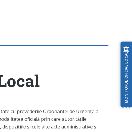
MONITORUL OFICIAL LOCAL
 Local
itate cu prevederile Ordonanței de Urgență a
dalitatea oficială prin care autoritățile
dispozițiile și celelalte acte administrative și