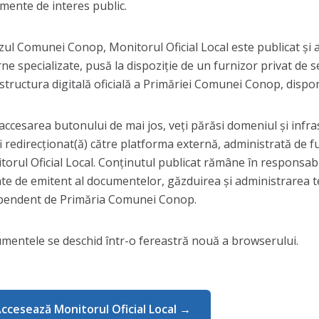
mente de interes public.
azul Comunei Conop, Monitorul Oficial Local este publicat și 
ne specializate, pusă la dispoziție de un furnizor privat de s
astructura digitală oficială a Primăriei Comunei Conop, dispo
 accesarea butonului de mai jos, veți părăsi domeniul și infr
fi redirecționat(ă) către platforma externă, administrată de 
orul Oficial Local. Conținutul publicat rămâne în responsabili
tate de emitent al documentelor, găzduirea și administrarea t
pendent de Primăria Comunei Conop.
mentele se deschid într-o fereastră nouă a browserului.
ccesează Monitorul Oficial Local →